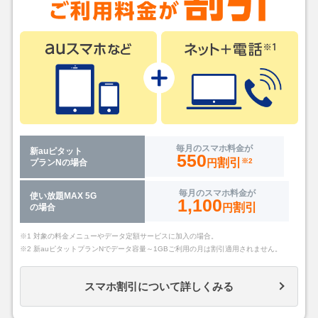
毎月のスマホ料金が
新auピタット
550
割引
円
※2
プランNの場合
毎月のスマホ料金が
使い放題MAX 5G
1,100
割引
円
の場合
※1 対象の料金メニューやデータ定額サービスに加入の場合。
※2 新auピタットプランNでデータ容量～1GBご利用の月は割引適用されません。
スマホ割引について詳しくみる