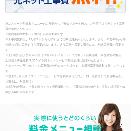
※1 スタート割対象メニューのご契約かつ「安心サポートPlus」の同時申込で光ネット工事
費が無料となります。
※契約事務手数料（770円）が別途必要です。
※工事費無料は、12月29日から1月3日までの間は対象外となります。また、午前9時から午
後5時の間に工事を行う必要があります。追加工事が必要な場合には、別途工事費が必要で
す。
※土日祝日および年末年始（12月29日～1月3日）に光ネット新規開通工事を実施の場合、
土日祝工事派遣料(3,300円)を光ネットサービス開始翌月に請求いたします。
キャンペーン等で光ネット工事費が無料になった場合も、土日祝工事派遣料は発生いたしま
す。
※過去3カ月以内にコミュファ光サービスを解約された方が、同一設置場所で新規申込をし
た場合は、対象外です。
※表記の金額は、一部を除きすべて税込価格です。消費税計算の都合上、実際の請求額とは
異なる場合があります。