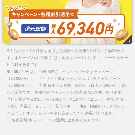
※1 光ネット6カ月割を適用した場合の開通後6カ月間の月額料金で
す。本サービスのご利用には、別途ブロードバンドユニバーサルサー
ビス料が必要です。
※2 69,340円は、「WEB限定キャッシュバックキャンペーン
（10,000円）」、「当サイト限定キャッシュバックキャンペーン
（5,000円）」、「初期費用・工事費、等割引（最大54,340円）」の
合計金額です。各種割引/キャンペーンの適用には条件があります。
当社が指定する窓口からNetflixパック(10ギガメニュー/一体型/スター
ト割)、光電話、光テレビ、安心サポートPlus、Netflixパックプレミ
アムプランオプションをお申し込みいただく必要があります。
※ 各種割引/キャンペーンの適用には条件があります。