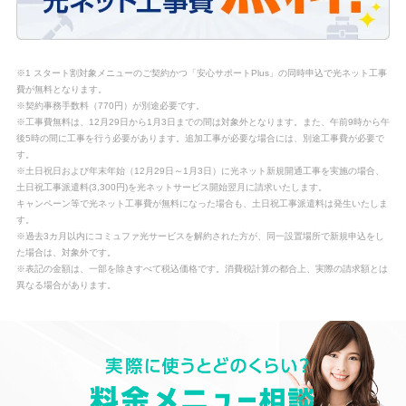
※1 スタート割対象メニューのご契約かつ「安心サポートPlus」の同時申込で光ネット工事
費が無料となります。
※契約事務手数料（770円）が別途必要です。
※工事費無料は、12月29日から1月3日までの間は対象外となります。また、午前9時から午
後5時の間に工事を行う必要があります。追加工事が必要な場合には、別途工事費が必要で
す。
※土日祝日および年末年始（12月29日～1月3日）に光ネット新規開通工事を実施の場合、
土日祝工事派遣料(3,300円)を光ネットサービス開始翌月に請求いたします。
キャンペーン等で光ネット工事費が無料になった場合も、土日祝工事派遣料は発生いたしま
す。
※過去3カ月以内にコミュファ光サービスを解約された方が、同一設置場所で新規申込をし
た場合は、対象外です。
※表記の金額は、一部を除きすべて税込価格です。消費税計算の都合上、実際の請求額とは
異なる場合があります。