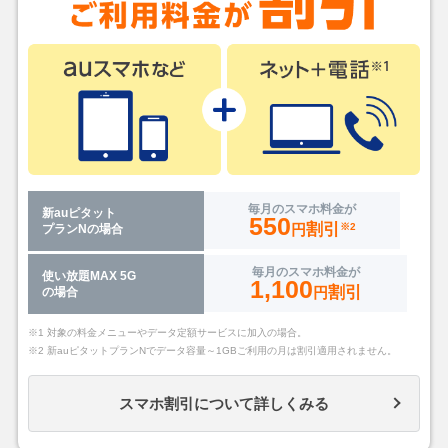
毎月のスマホ料金が
新auピタット
550
割引
円
※2
プランNの場合
毎月のスマホ料金が
使い放題MAX 5G
1,100
割引
円
の場合
※1 対象の料金メニューやデータ定額サービスに加入の場合。
※2 新auピタットプランNでデータ容量～1GBご利用の月は割引適用されません。
スマホ割引について詳しくみる