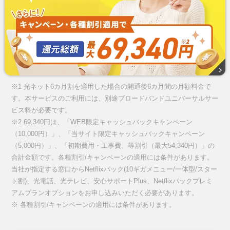
※1 光ネット6カ月割を適用した場合の開通後6カ月間の月額料金で
す。本サービスのご利用には、別途ブロードバンドユニバーサルサー
ビス料が必要です。
※2 69,340円は、「WEB限定キャッシュバックキャンペーン
（10,000円）」、「当サイト限定キャッシュバックキャンペーン
（5,000円）」、「初期費用・工事費、等割引（最大54,340円）」の
合計金額です。各種割引/キャンペーンの適用には条件があります。
当社が指定する窓口からNetflixパック(10ギガメニュー/一体型/スター
ト割)、光電話、光テレビ、安心サポートPlus、Netflixパックプレミ
アムプランオプションをお申し込みいただく必要があります。
※ 各種割引/キャンペーンの適用には条件があります。