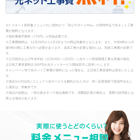
※1 スタート割対象メニューのご契約かつ「安心サポートPlus」の同時申込で光ネット工事
費が無料となります。
※契約事務手数料（770円）が別途必要です。
※工事費無料は、12月29日から1月3日までの間は対象外となります。また、午前9時から午
後5時の間に工事を行う必要があります。追加工事が必要な場合には、別途工事費が必要で
す。
※土日祝日および年末年始（12月29日～1月3日）に光ネット新規開通工事を実施の場合、
土日祝工事派遣料(3,300円)を光ネットサービス開始翌月に請求いたします。
キャンペーン等で光ネット工事費が無料になった場合も、土日祝工事派遣料は発生いたしま
す。
※過去3カ月以内にコミュファ光サービスを解約された方が、同一設置場所で新規申込をし
た場合は、対象外です。
※表記の金額は、一部を除きすべて税込価格です。消費税計算の都合上、実際の請求額とは
異なる場合があります。