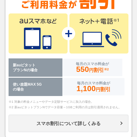
毎月のスマホ料金が
新auピタット
550
割引
円
※2
プランNの場合
毎月のスマホ料金が
使い放題MAX 5G
1,100
割引
円
の場合
※1 対象の料金メニューやデータ定額サービスに加入の場合。
※2 新auピタットプランNでデータ容量～1GBご利用の月は割引適用されません。
スマホ割引について詳しくみる