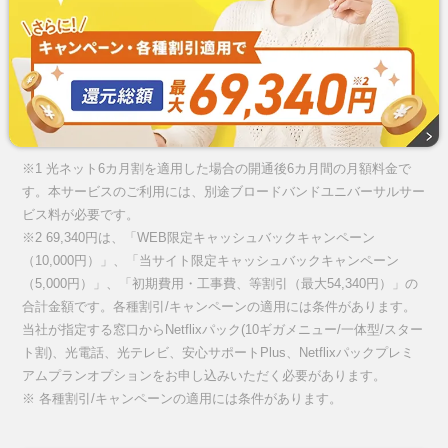
※1 光ネット6カ月割を適用した場合の開通後6カ月間の月額料金で
す。本サービスのご利用には、別途ブロードバンドユニバーサルサー
ビス料が必要です。
※2 69,340円は、「WEB限定キャッシュバックキャンペーン
（10,000円）」、「当サイト限定キャッシュバックキャンペーン
（5,000円）」、「初期費用・工事費、等割引（最大54,340円）」の
合計金額です。各種割引/キャンペーンの適用には条件があります。
当社が指定する窓口からNetflixパック(10ギガメニュー/一体型/スター
ト割)、光電話、光テレビ、安心サポートPlus、Netflixパックプレミ
アムプランオプションをお申し込みいただく必要があります。
※ 各種割引/キャンペーンの適用には条件があります。