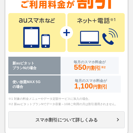
毎月のスマホ料金が
新auピタット
550
割引
円
※2
プランNの場合
毎月のスマホ料金が
使い放題MAX 5G
1,100
割引
円
の場合
※1 対象の料金メニューやデータ定額サービスに加入の場合。
※2 新auピタットプランNでデータ容量～1GBご利用の月は割引適用されません。
スマホ割引について詳しくみる