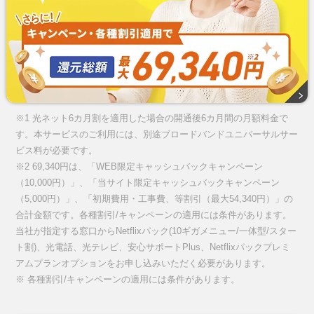
※1 光ネット6カ月割を適用した場合の開通後6カ月間の月額料金で
す。本サービスのご利用には、別途ブロードバンドユニバーサルサー
ビス料が必要です。
※2 69,340円は、「WEB限定キャッシュバックキャンペーン
（10,000円）」、「当サイト限定キャッシュバックキャンペーン
（5,000円）」、「初期費用・工事費、等割引（最大54,340円）」の
合計金額です。各種割引/キャンペーンの適用には条件があります。
当社が指定する窓口からNetflixパック(10ギガメニュー/一体型/スター
ト割)、光電話、光テレビ、安心サポートPlus、Netflixパックプレミ
アムプランオプションをお申し込みいただく必要があります。
※ 各種割引/キャンペーンの適用には条件があります。