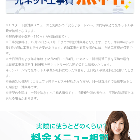
※1 スタート割対象メニューのご契約かつ「安心サポートPlus」の同時申込で光ネット工事
費が無料となります。
※契約事務手数料（770円）が別途必要です。
※工事費無料は、12月29日から1月3日までの間は対象外となります。また、午前9時から午
後5時の間に工事を行う必要があります。追加工事が必要な場合には、別途工事費が必要で
す。
※土日祝日および年末年始（12月29日～1月3日）に光ネット新規開通工事を実施の場合、
土日祝工事派遣料(3,300円)を光ネットサービス開始翌月に請求いたします。
キャンペーン等で光ネット工事費が無料になった場合も、土日祝工事派遣料は発生いたしま
す。
※過去3カ月以内にコミュファ光サービスを解約された方が、同一設置場所で新規申込をし
た場合は、対象外です。
※表記の金額は、一部を除きすべて税込価格です。消費税計算の都合上、実際の請求額とは
異なる場合があります。