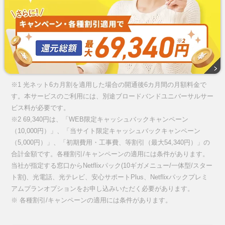
※1 光ネット6カ月割を適用した場合の開通後6カ月間の月額料金で
す。本サービスのご利用には、別途ブロードバンドユニバーサルサー
ビス料が必要です。
※2 69,340円は、「WEB限定キャッシュバックキャンペーン
（10,000円）」、「当サイト限定キャッシュバックキャンペーン
（5,000円）」、「初期費用・工事費、等割引（最大54,340円）」の
合計金額です。各種割引/キャンペーンの適用には条件があります。
当社が指定する窓口からNetflixパック(10ギガメニュー/一体型/スター
ト割)、光電話、光テレビ、安心サポートPlus、Netflixパックプレミ
アムプランオプションをお申し込みいただく必要があります。
※ 各種割引/キャンペーンの適用には条件があります。