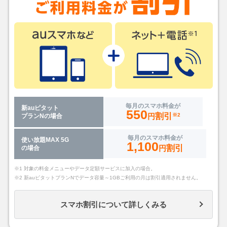
毎月のスマホ料金が
新auピタット
550
割引
円
※2
プランNの場合
毎月のスマホ料金が
使い放題MAX 5G
1,100
割引
円
の場合
※1 対象の料金メニューやデータ定額サービスに加入の場合。
※2 新auピタットプランNでデータ容量～1GBご利用の月は割引適用されません。
スマホ割引について詳しくみる