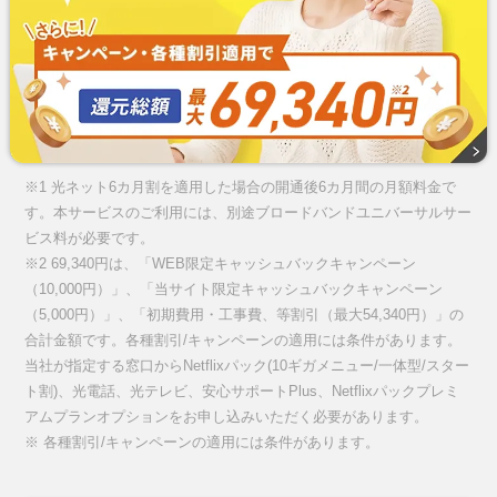
※1 光ネット6カ月割を適用した場合の開通後6カ月間の月額料金で
す。本サービスのご利用には、別途ブロードバンドユニバーサルサー
ビス料が必要です。
※2 69,340円は、「WEB限定キャッシュバックキャンペーン
（10,000円）」、「当サイト限定キャッシュバックキャンペーン
（5,000円）」、「初期費用・工事費、等割引（最大54,340円）」の
合計金額です。各種割引/キャンペーンの適用には条件があります。
当社が指定する窓口からNetflixパック(10ギガメニュー/一体型/スター
ト割)、光電話、光テレビ、安心サポートPlus、Netflixパックプレミ
アムプランオプションをお申し込みいただく必要があります。
※ 各種割引/キャンペーンの適用には条件があります。