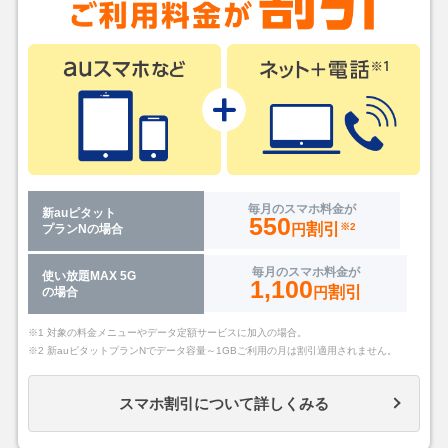
毎月のスマホ料金が
新auピタット
550
割引
円
※2
プランNの場合
毎月のスマホ料金が
使い放題MAX 5G
1,100
割引
円
の場合
※1 対象の料金メニューやデータ定額サービスに加入の場合。
※2 新auピタットプランNでデータ容量～1GBご利用の月は割引適用されません。
スマホ割引について詳しくみる