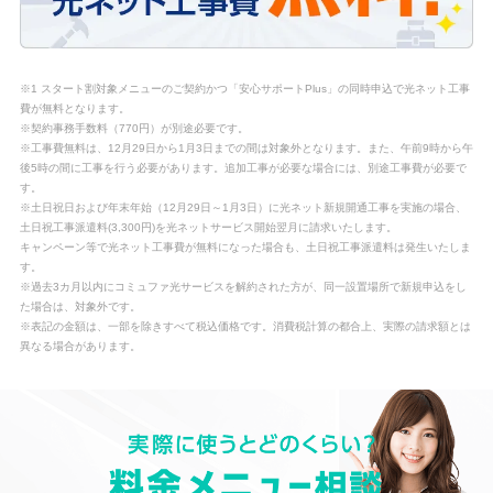
※1 スタート割対象メニューのご契約かつ「安心サポートPlus」の同時申込で光ネット工事
費が無料となります。
※契約事務手数料（770円）が別途必要です。
※工事費無料は、12月29日から1月3日までの間は対象外となります。また、午前9時から午
後5時の間に工事を行う必要があります。追加工事が必要な場合には、別途工事費が必要で
す。
※土日祝日および年末年始（12月29日～1月3日）に光ネット新規開通工事を実施の場合、
土日祝工事派遣料(3,300円)を光ネットサービス開始翌月に請求いたします。
キャンペーン等で光ネット工事費が無料になった場合も、土日祝工事派遣料は発生いたしま
す。
※過去3カ月以内にコミュファ光サービスを解約された方が、同一設置場所で新規申込をし
た場合は、対象外です。
※表記の金額は、一部を除きすべて税込価格です。消費税計算の都合上、実際の請求額とは
異なる場合があります。