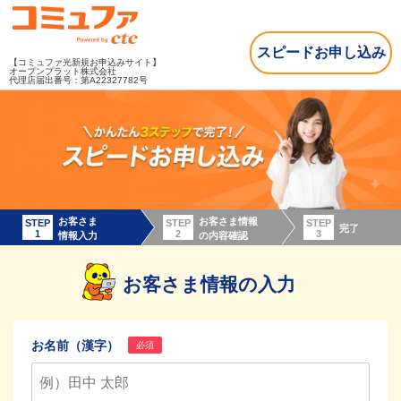
スピードお申し込み
【コミュファ光新規お申込みサイト】
オープンプラット株式会社
代理店届出番号：第A22327782号
お客さま
お客さま情報
STEP
STEP
STEP
完了
1
2
3
情報入力
の内容確認
お客さま情報の入力
お名前（漢字）
必須