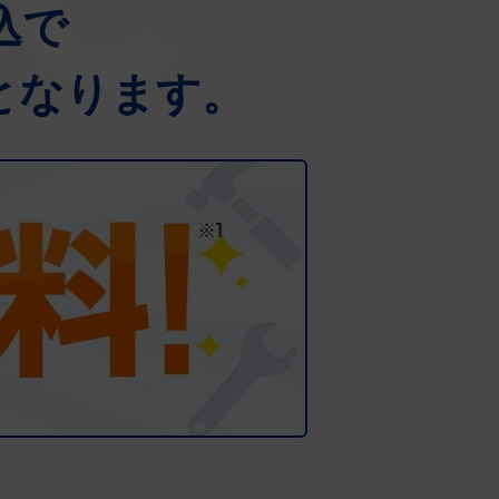
込で
料となります。