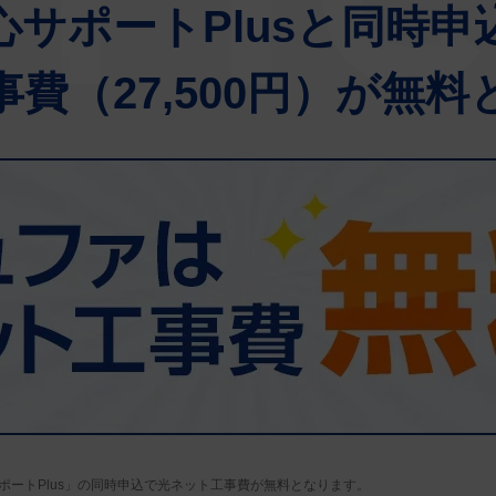
心サポートPlusと同時申
費（27,500円）が無
ポートPlus」の同時申込で光ネット工事費が無料となります。