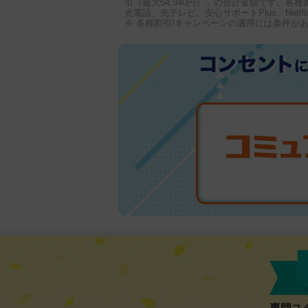
引（最大54,340円）」の合計金額です。各種
光電話、光テレビ、安心サポートPlus、Ne
※ 各種割引/キャンペーンの適用には条件が