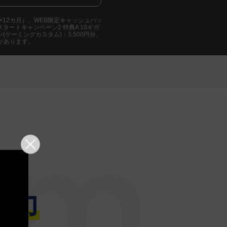
引×12カ月）、WEB限定キャッシュバッ
タートキャンペーン2 特典A 10ギガ
(ゲーミングカスタム)：3,500円分、
があります。
魅力