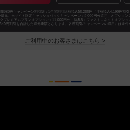
980円キャンペーン割引額：1年間割引総額税込50,280円（月額税込4,190円割
円分還元、当サイト限定キャッシュバックキャンペーン：5,000円分還元、オプションス
xパックプレミアムプランオプション：11,000円分・特典B：ファストコネクトオプション
,340円割引を合計した還元総額となります。各種割引/キャンペーンの適用には条件
ご利用中のお客さまはこちら >
「快適」「安心」「おトク」な
3
ミュファ光
つの