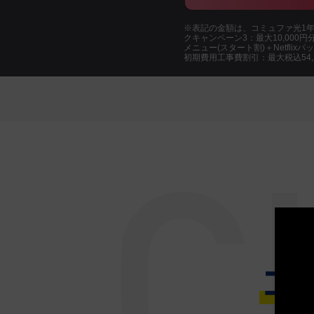
※表記の金額は、コミュファ光1年間
クキャンペーン3：最大10,000
メニュー(スタート割)＋Netfli
初期費用工事費割引：最大税込54
コ