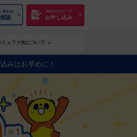
い合わせ
Webでスピード
相談
お申し込み
コミュファ光について
新規・乗りかえについてのお問い合わせ
し込みはお早めに！